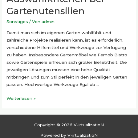
Gartenutensilien
Sonstiges
/ Von
admin
Damit man sich im eigenen Garten wohlfühlt und
zahlreiche Projekte realisieren kann, ist es erforderlich,
verschiedene Hilfsmittel und Werkzeuge zur Verfügung
zu haben. Insbesondere Gartenmöbel wie Fernob Bistro
sowie Gartenspiele erfreuen sich großer Beliebtheit. Die
jeweiligen Lösungen müssen eine hohe Qualität
mitbringen und zum Stil perfekt in den jeweiligen Garten
passen. Hochwertige Werkzeuge Egal ob …
Wichtige
Weiterlesen »
Auswahlkriterien
bei
Gartenutensilien
Copyright © 2026 V-irtualizatioN
Powered by V-irtualizatioN