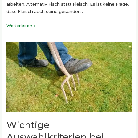
arbeiten. Alternativ Fisch statt Fleisch: Es ist keine Frage,
dass Fleisch auch seine gesunden …
Gesünder
Weiterlesen »
in
der
Küche
Wichtige
Auswahlkriterien bei