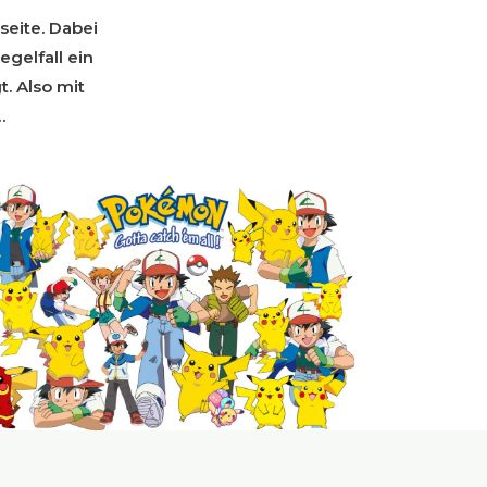
eite. Dabei
gelfall ein
. Also mit
…
b online oder analog – Manga